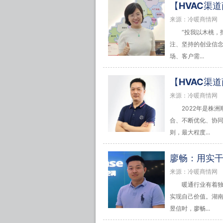
【HVAC渠
来源：冷暖商情网
“投我以木桃，
注、坚持的创业信念
场、客户需...
【HVAC渠
来源：冷暖商情网
2022年是株
合、不断优化、协同
则，最大程度...
廖畅：用实
来源：冷暖商情网
暖通行业有着
实现自己价值。湖
昱信时，廖畅...