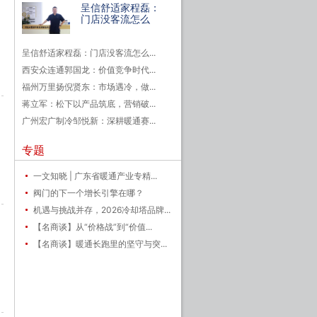
呈信舒适家程磊：
门店没客流怎么
呈信舒适家程磊：门店没客流怎么...
西安众连通郭国龙：价值竞争时代...
福州万里扬倪贤东：市场遇冷，做...
蒋立军：松下以产品筑底，营销破...
广州宏广制冷邹悦新：深耕暖通赛...
专题
一文知晓 | 广东省暖通产业专精...
阀门的下一个增长引擎在哪？
机遇与挑战并存，2026冷却塔品牌...
【名商谈】从“价格战”到“价值...
【名商谈】暖通长跑里的坚守与突...