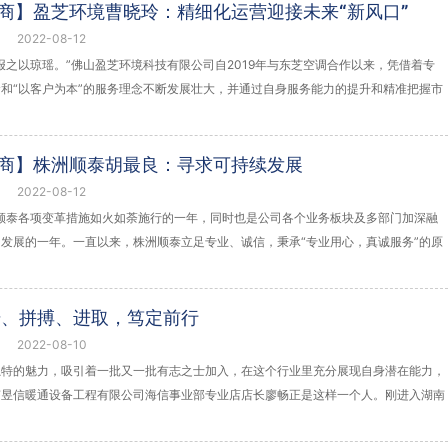
道商】盈芝环境曹晓玲：精细化运营迎接未来“新风口”
2022-08-12
报之以琼瑶。”佛山盈芝环境科技有限公司自2019年与东芝空调合作以来，凭借着专
和“以客户为本”的服务理念不断发展壮大，并通过自身服务能力的提升和精准把握市
道商】株洲顺泰胡最良：寻求可持续发展
2022-08-12
洲顺泰各项变革措施如火如荼施行的一年，同时也是公司各个业务板块及多部门加深融
发展的一年。一直以来，株洲顺泰立足专业、诚信，秉承“专业用心，真诚服务”的原
干、拼搏、进取，笃定前行
2022-08-10
独特的魅力，吸引着一批又一批有志之士加入，在这个行业里充分展现自身潜在能力，
南昱信暖通设备工程有限公司海信事业部专业店店长廖畅正是这样一个人。刚进入湖南