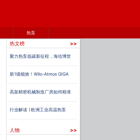
热泵
热文榜
>>
聚力热泵低碳新征程，海信博世
新1级能效！Wilo-Atmos GIGA
高架精密机械制造厂房如何精准
行业解读 ∣ 欧洲工业高温热泵
人物
>>