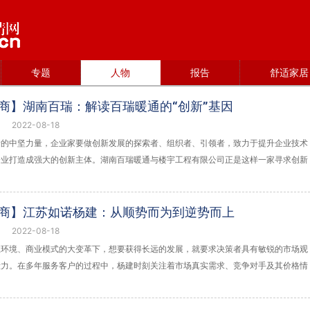
专题
人物
报告
舒适家居
道商】湖南百瑞：解读百瑞暖通的“创新”基因
2022-08-18
新的中坚力量，企业家要做创新发展的探索者、组织者、引领者，致力于提升企业技术
企业打造成强大的创新主体。湖南百瑞暖通与楼宇工程有限公司正是这样一家寻求创新
道商】江苏如诺杨建：从顺势而为到逆势而上
2022-08-18
业环境、商业模式的大变革下，想要获得长远的发展，就要求决策者具有敏锐的市场观
毅力。在多年服务客户的过程中，杨建时刻关注着市场真实需求、竞争对手及其价格情