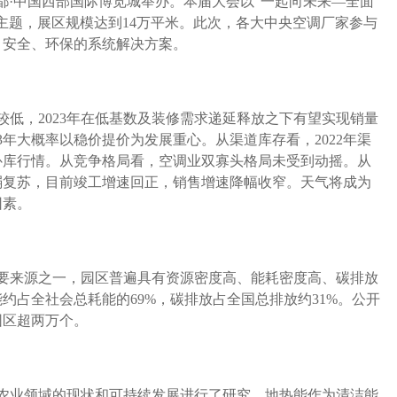
都·中国西部国际博览城举办。本届大会以“一起向未来—全面
主题，展区规模达到14万平米。此次，各大中央空调厂家参与
、安全、环保的系统解决方案。
数较低，2023年在低基数及装修需求递延释放之下有望实现销量
3年大概率以稳价提价为发展重心。从渠道库存看，2022年渠
是补库行情。从竞争格局看，空调业双寡头格局未受到动摇。从
产弱复苏，目前竣工增速回正，销售增速降幅收窄。天气将成为
因素。
要来源之一，园区普遍具有资源密度高、能耗密度高、碳排放
约占全社会总耗能的69%，碳排放占全国总排放约31%。公开
园区超两万个。
农业领域的现状和可持续发展进行了研究，地热能作为清洁能