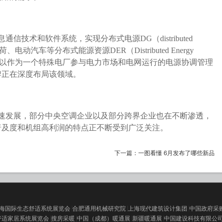
信技术和软件系统，实现分布式电源DG（distributed
荷、电动汽车等分布式能源资源DER（Distributed Energy
优化，以作为一个特殊电厂参与电力市场和电网运行的电源协调管理
牌正在深度布局该领域。
速发展，部分中央空调企业以及部分跨界企业也在不断渗透，
普及度和机组高利润的特点正不断受到广泛关注。
下一篇：
一图看懂 6月发布了哪些新品
海国际生态舒适系统展览会
合肥通用机械研究院
上海现代建筑设计集团
中国政府采
舒适家居系统展览会
搜房采暖
中国（成都）暖通展
新疆暖通展
中国建设科技有限公