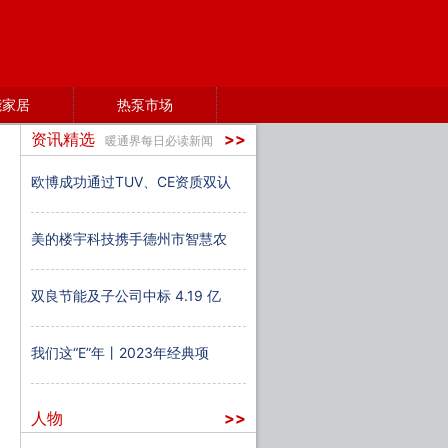
能家居
热泵市场
资讯精选
>>
暖通界每日必读新闻
欧博成功通过TUV、CE资质双认
美的楼宇科技携手德州市智慧农
双良节能及子公司中标 4.19 亿
我们这“E”年丨2023年经典项
人物
>>