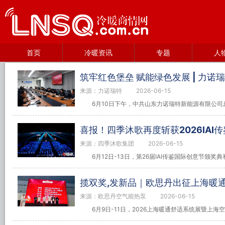
首页
冷暖资讯
专题
人
筑牢红色堡垒 赋能绿色发展 | 力
来源：力诺瑞特
2026-06-15
6月10日下午，中共山东力诺瑞特新能源有限公司
喜报！四季沐歌再度斩获2026IAI
来源：四季沐歌集团
2026-06-15
6月12日-13日，第26届IAI传鉴国际创意节颁
揽双奖,发新品｜欧思丹出征上海暖
来源：欧思丹空气能热泵
2026-06-15
6月9日-11日，2026上海暖通舒适系统展暨上海