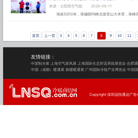
来源：太阳雨空气能
2026-06-11
海拔5200米，珠穆朗玛峰北坡登山大本营，珠峰高
首页
上一页
3
4
5
6
7
8
9
10
11
友情链接：
中国制冷展
上海空气新风展
上海国际生态舒适系统展览会
合肥通
中国（成都）暖通展
新疆暖通展
广州国际冷链产业博览会
中国
Copyright 深圳远恒通达