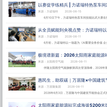
以赛促学练精兵 | 力诺瑞特热泵车间
来源：力诺瑞特
2026-06-15
6月10日下午，力诺瑞特热泵车间技能比武大赛在热
从全员赋能到央视点赞：力诺瑞特以“
来源：力诺瑞特
2026-06-11
6月初，力诺瑞特以一场题为《AI重塑业务价值 企
极境谱新篇：2026太阳雨家庭能
来源：太阳雨空气能
2026-06-11
伴随太阳雨空气能旗帜第四次登顶珠峰，2026年珠
惠民生，助双碳｜万居隆×中国建筑
来源：万居隆集团
2026-06-11
2026年6月3日，万居隆与中国建筑节能协会正式签
太阳雨家庭能源站完成海拔5200米