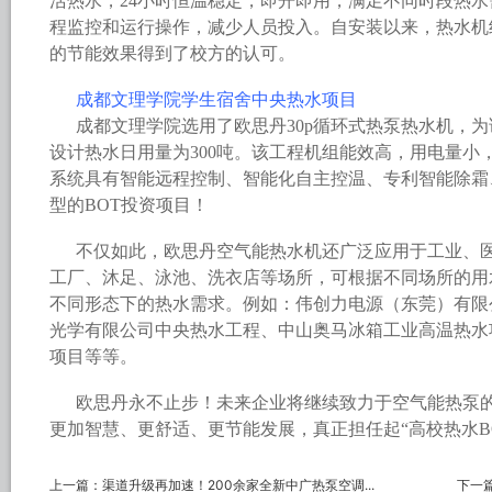
活热水，24小时恒温稳定，即开即用，满足不同时段热
程监控和运行操作，减少人员投入。自安装以来，热水机
的节能效果得到了校方的认可。
成都文理学院学生宿舍中央热水项目
成都文理学院选用了欧思丹30p循环式热泵热水机，为该
设计热水日用量为300吨。该工程机组能效高，用电量小
系统具有智能远程控制、智能化自主控温、专利智能除霜
型的BOT投资项目！
不仅如此，欧思丹空气能热水机还广泛应用于工业、
工厂、沐足、泳池、洗衣店等场所，可根据不同场所的用
不同形态下的热水需求。例如：伟创力电源（东莞）有限
光学有限公司中央热水工程、中山奥马冰箱工业高温热水
项目等等。
欧思丹永不止步！未来企业将继续致力于空气能热泵
更加智慧、更舒适、更节能发展，真正担任起“高校热水B
上一篇：
渠道升级再加速！200余家全新中广热泵空调...
下一