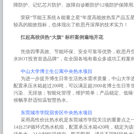
障防护、记忆芯片防护、故障自诊断防护12项防护保障
荣获“节能王系统＆能量之星”年度高能效热泵产品五
较高的能效指标，也体现出了欧思丹深厚的技术实力！
扛起高校供热“大旗” 标杆案例遍地开花
凭借四季高效、节能环保、安全可靠等优势，欧思丹空
水BOT投资首选品牌”，在全国各地有着众多成功工程案
中山大学博士生公寓中央热水项目
为进一步提升博生日常生活热水需求质量，中山大学选用
配置承压水箱超过200吨，可以满足超2000名博士生日常
污染、无排放；智能化管理，维护简单；产品稳定、低噪
候畅享舒适恒温智慧热水。
东莞城市学院宿舍区中央热水项目
采用高性价比热水机是东莞城市学院关注的重要点之
14台25P循环式热水机组，配置承压水箱420吨，稳定为该