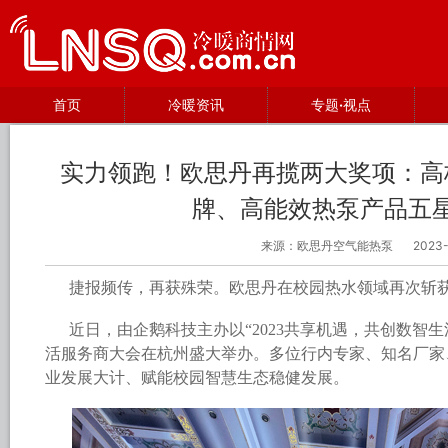
首页
冷暖资讯
专题·视点
实力领跑！欧思丹再揽两大奖项：高
牌、高能效热泵产品五
来源：欧思丹空气能热泵
2023-
捷报频传，再获殊荣。欧思丹在校园热水领域再次斩
近日，由企鹅科技主办以“2023共享机遇，共创数智
活服务商大会在杭州盛大举办。多位行内专家、知名厂家
业发展大计、赋能校园智慧生态稳健发展。