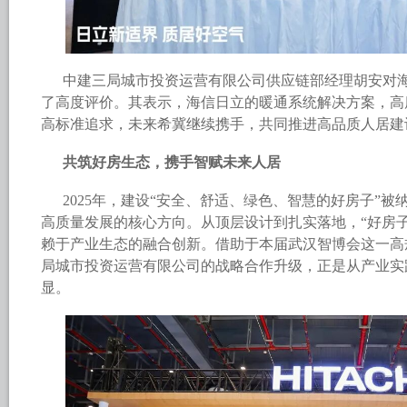
中建三局城市投资运营有限公司供应链部经理胡安对
了高度评价。其表示，海信日立的暖通系统解决方案，高
高标准追求，未来希冀继续携手，共同推进高品质人居建
共筑好房生态，携手智赋未来人居
2025年，建设“安全、舒适、绿色、智慧的好房子”
高质量发展的核心方向。从顶层设计到扎实落地，“好房
赖于产业生态的融合创新。借助于本届武汉智博会这一高
局城市投资运营有限公司的战略合作升级，正是从产业实
显。