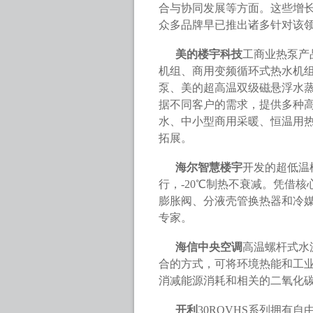
合与协同发展等方面。这些增
众多品牌早已推出诸多针对该
美的楼宇科技
工商业热泵产
机组、商用变频循环式热水机
泵、美的超高温双级磁悬浮水
据不同客户的需求，提供多种
水、中小型商用采暖、恒温用
拓展。
海尔智慧楼宇
开发的超低温
行，-20℃制热不衰减。凭借
膨胀阀、分液壳管换热器和冷
专家。
海信中央空调
高温螺杆式水
合的方式，可将环境热能和工
消减能源消耗和相关的二氧化
开利
30RQVHS系列拥有