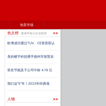
热泵市场
热文榜
>>
暖通界每日必读新闻
欧博成功通过TUV、CE资质双认
美的楼宇科技携手德州市智慧农
双良节能及子公司中标 4.19 亿
我们这“E”年丨2023年经典项
人物
>>