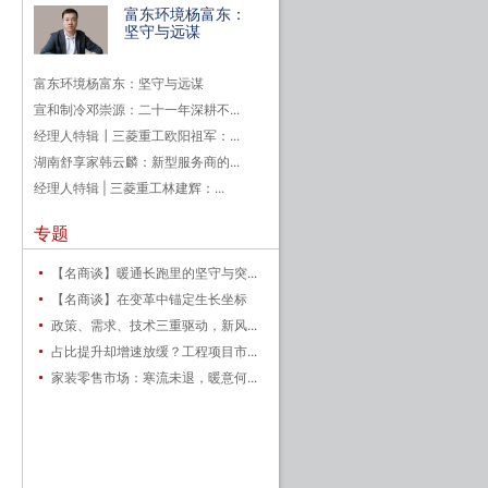
富东环境杨富东：
坚守与远谋
富东环境杨富东：坚守与远谋
宣和制冷邓崇源：二十一年深耕不...
经理人特辑┃三菱重工欧阳祖军：...
湖南舒享家韩云麟：新型服务商的...
经理人特辑 | 三菱重工林建辉：...
专题
【名商谈】暖通长跑里的坚守与突...
【名商谈】在变革中锚定生长坐标
政策、需求、技术三重驱动，新风...
占比提升却增速放缓？工程项目市...
家装零售市场：寒流未退，暖意何...