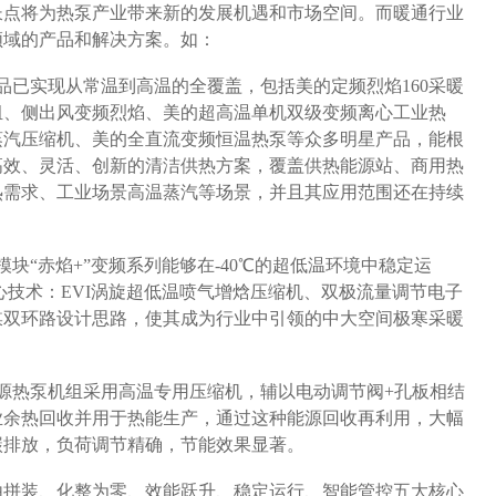
长点将为热泵产业带来新的发展机遇和市场空间。而暖通行业
领域的产品和解决方案。如：
品已实现从常温到高温的全覆盖，包括美的定频烈焰160采暖
组、侧出风变频烈焰、美的超高温单机双级变频离心工业热
蒸汽压缩机、美的全直流变频恒温热泵等众多明星产品，能根
高效、灵活、创新的清洁供热方案，覆盖供热能源站、商用热
热需求、工业场景高温蒸汽等场景，并且其应用范围还在持续
模块“赤焰+”变频系列能够在-40℃的超低温环境中稳定运
核心技术：EVI涡旋超低温喷气增焓压缩机、双极流量调节电子
媒双环路设计思路，使其成为行业中引领的中大空间极寒采暖
源热泵机组采用高温专用压缩机，辅以电动调节阀+孔板相结
业余热回收并用于热能生产，通过这种能源回收再利用，大幅
碳排放，负荷调节精确，节能效果显著。
自由拼装、化整为零、效能跃升、稳定运行、智能管控五大核心