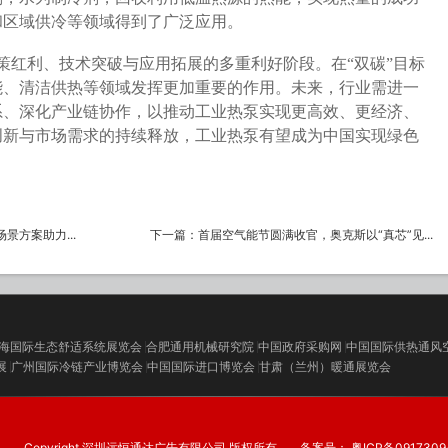
和区域供冷等领域得到了广泛应用
。
策红利、技术突破与应用拓展的多重利好阶段。在“双碳”目标
能、清洁供热等领域发挥更加重要的作用。未来，行业需进一
系、深化产业链协作，以推动工业热泵实现更高效、更经济、
创新与市场需求的持续释放，工业热泵有望成为中国实现绿色
景方案助力...
下一篇：
首届空气能节圆满收官，奥克斯以“真芯”见...
海国际生态舒适系统展览会
合肥通用机械研究院
中国政府采购网
中国国际供热通风
展
广州国际冷链产业博览会
中国国际进口博览会
甘肃（兰州）暖通展览会
Copyright 深圳远恒通达广告有限公司.版权所有
备案号：
粤ICP备0917309