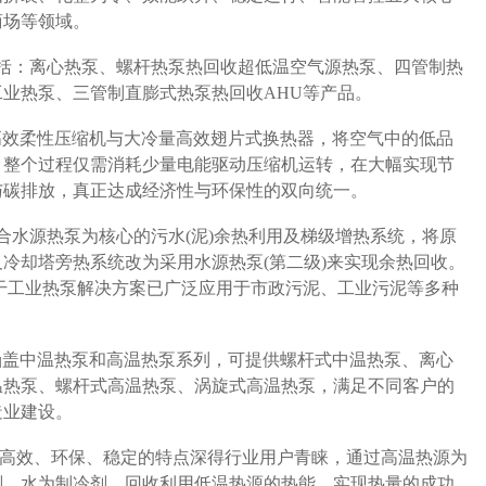
商场等领域。
括：离心热泵、螺杆热泵热回收超低温空气源热泵、四管制热
业热泵、三管制直膨式热泵热回收AHU等产品。
高效柔性压缩机与大冷量高效翅片式换热器，将空气中的低品
。整个过程仅需消耗少量电能驱动压缩机运转，在大幅实现节
与碳排放，真正达成经济性与环保性的双向统一。
合水源热泵为核心的污水(泥)余热利用及梯级增热系统，将原
冷却塔旁热系统改为采用水源热泵(第二级)来实现余热回收。
干工业热泵解决方案已广泛应用于市政污泥、工业污泥等多种
涵盖中温热泵和高温热泵系列，可提供螺杆式中温热泵、离心
温热泵、螺杆式高温热泵、涡旋式高温热泵，满足不同客户的
造业建设。
高效、环保、稳定的特点深得行业用户青睐，通过高温热源为
剂，水为制冷剂，回收利用
低温热源
的热能，实现热量的成功