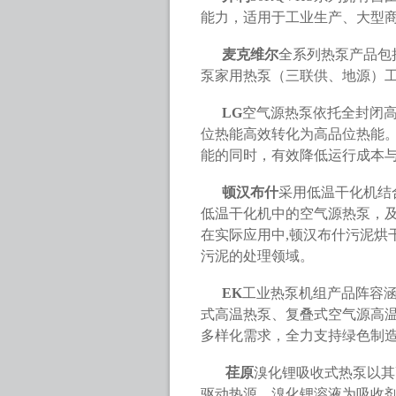
能力，适用于工业生产、大型
麦克维尔
全系列热泵产品包
泵家用热泵（三联供、地源）工
LG
空气源热泵依托全封闭
位热能高效转化为高品位热能
能的同时，有效降低运行成本
顿汉布什
采用低温干化机结
低温干化机中的空气源热泵，及
在实际应用中,顿汉布什污泥烘
污泥的处理领域。
EK
工业热泵机组产品阵容
式高温热泵、复叠式空气源高
多样化需求，全力支持绿色制
荏原
溴化锂吸收式热泵以其
驱动热源，溴化锂溶液为吸收